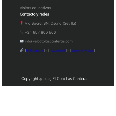
Visitas educativas
Contacto y redes
Vía Sacra, SN, Osuna (Sevilla)
+34 657 800 566
info@elcotolasc
anteras.com
[
Instagram
] · [
Facebook
] · [
Google Maps
]
Copyright @ 2025 El Coto Las Canteras