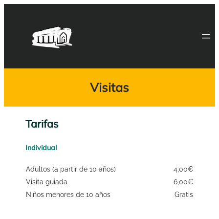
Saltar
al
contenido
Visitas
Tarifas
Individual
Adultos (a partir de 10 años)
4,00€
Visita guiada
6,00€
Niños menores de 10 años
Gratis