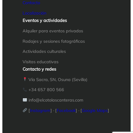
Contacto
Localización
Eventos y actividades
Alquiler para eventos privados
Rodajes y sesiones fotográficas
Actividades culturales
Visitas educativas
Contacto y redes
Vía Sacra, SN, Osuna (Sevilla)
+34 657 800 566
info@elcotolasc
anteras.com
[
Instagram
] · [
Facebook
] · [
Google Maps
]