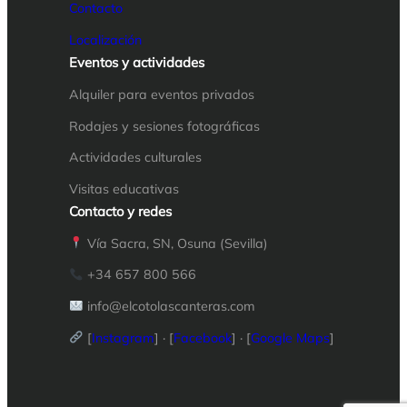
Contacto
Localización
Eventos y actividades
Alquiler para eventos privados
Rodajes y sesiones fotográficas
Actividades culturales
Visitas educativas
Contacto y redes
Vía Sacra, SN, Osuna (Sevilla)
+34 657 800 566
info@elcotolasc
anteras.com
[
Instagram
] · [
Facebook
] · [
Google Maps
]