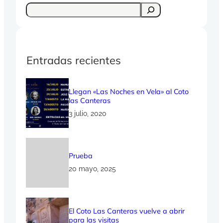
S
e
a
r
c
Entradas recientes
h
Llegan «Las Noches en Vela» al Coto
las Canteras
3 julio, 2020
Prueba
20 mayo, 2025
El Coto Las Canteras vuelve a abrir
para las visitas