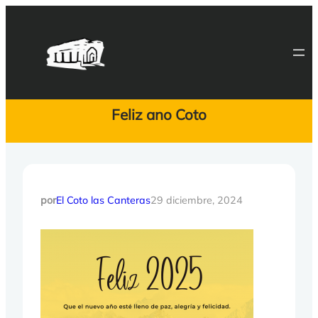
Saltar
al
contenido
Feliz ano Coto
por
El Coto las Canteras
29 diciembre, 2024