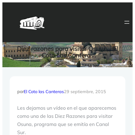
Saltar
al
contenido
Diez razones para visitar Osuna – El
Coto Las Canteras
por
El Coto las Canteras
29 septiembre, 2015
Les dejamos un vídeo en el que aparecemos
como una de las Diez Razones para visitar
Osuna, programa que se emitía en Canal
Sur.