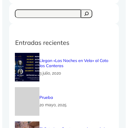
S
e
a
r
c
Entradas recientes
h
Llegan «Las Noches en Vela» al Coto
las Canteras
3 julio, 2020
Prueba
20 mayo, 2025